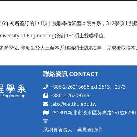
rsity於2016年初所簽訂的1+1碩士雙聯學位涵蓋本院各系，3+2
versity of Engineering)簽訂1+1碩士雙聯學位。
+2碩士雙聯學位, 印度生於大三至本系修讀碩士課程2年，完成後取得
聯絡資訊 CONTACT
+886-2-26215656 ext.2613、2573
+886-2-26209745
tebx@oa.tku.edu.tw
251301新北市淡水區英專路151號E790
室
系網頁負責人：吳昱萱助理