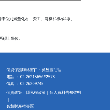
學碩士雙聯學位則涵蓋化材、資工、電機和機械4系。
本系碩士學位。
個資保護聯絡窗口：吳昱萱助理
電話 ： 02-26215656#2573
傳真 ： 02-26209745
個資政策
｜
隱私權政策
｜
個人資料告知聲明
｜
智慧財產權專區