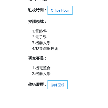
駐校時間：
Office Hour
授課領域
：
1.電路學
2.電子學
3.機器人學
4.製造聯網技術
研究專長
：
1.機電整合
2.機器人學
學術履歷
：
教師歷程